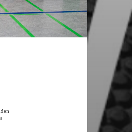
inden
on