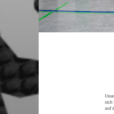
Unse
sich
auf 