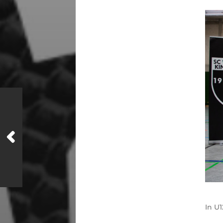
In
U1