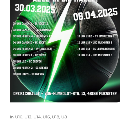
In
U10
,
U12
,
U14
,
U16
,
U18
,
U8