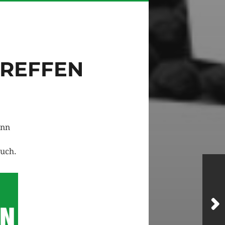
TREFFEN
enn
euch.